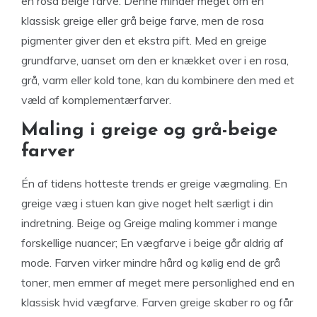
en rosa beige farve. Denne minder meget om en
klassisk greige eller grå beige farve, men de rosa
pigmenter giver den et ekstra pift. Med en greige
grundfarve, uanset om den er knækket over i en rosa,
grå, varm eller kold tone, kan du kombinere den med et
væld af komplementærfarver.
Maling i greige og grå-beige
farver
Én af tidens hotteste trends er greige vægmaling. En
greige væg i stuen kan give noget helt særligt i din
indretning. Beige og Greige maling kommer i mange
forskellige nuancer; En vægfarve i beige går aldrig af
mode. Farven virker mindre hård og kølig end de grå
toner, men emmer af meget mere personlighed end en
klassisk hvid vægfarve. Farven greige skaber ro og får