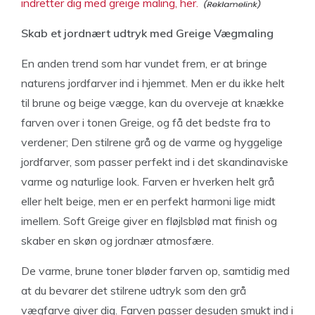
indretter dig med greige maling, her.
Skab et jordnært udtryk med Greige Vægmaling
En anden trend som har vundet frem, er at bringe
naturens jordfarver ind i hjemmet. Men er du ikke helt
til brune og beige vægge, kan du overveje at knække
farven over i tonen Greige, og få det bedste fra to
verdener; Den stilrene grå og de varme og hyggelige
jordfarver, som passer perfekt ind i det skandinaviske
varme og naturlige look. Farven er hverken helt grå
eller helt beige, men er en perfekt harmoni lige midt
imellem. Soft Greige giver en fløjlsblød mat finish og
skaber en skøn og jordnær atmosfære.
De varme, brune toner bløder farven op, samtidig med
at du bevarer det stilrene udtryk som den grå
vægfarve giver dig. Farven passer desuden smukt ind i